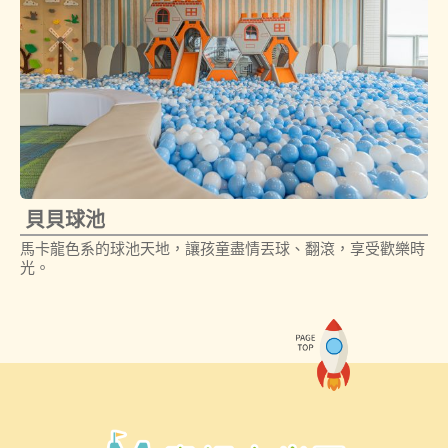
貝貝球池
馬卡龍色系的球池天地，讓孩童盡情丟球、翻滾，享受歡樂時
光。