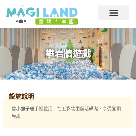
攀岩牆遊戲
設施說明
像小猴子般手腳並用，在五彩牆面靈活攀爬，享受登頂
樂趣！