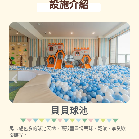
設施介紹
0
貝貝球池
馬卡龍色系的球池天地，讓孩童盡情丟球、翻滾，享受歡
樂時光。